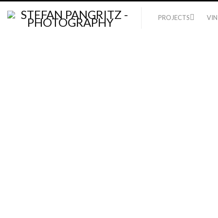
PROJECTS
VI
2022
ALLES GUTE FÜR DAS NEUE JAHR !
VI AUGURO TUTTO IL MEGLIO PER
L'ANNO NUOVO