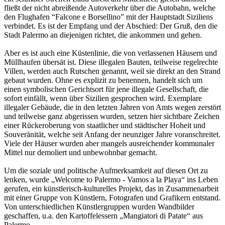
fließt der nicht abreißende Autoverkehr über die Autobahn, welche
den Flughafen “Falcone e Borsellino” mit der Hauptstadt Siziliens
verbindet. Es ist der Empfang und der Abschied: Der Gruß, den die
Stadt Palermo an diejenigen richtet, die ankommen und gehen.
Aber es ist auch eine Küstenlinie, die von verlassenen Häusern und
Müllhaufen übersät ist. Diese illegalen Bauten, teilweise regelrechte
Villen, werden auch Rutschen genannt, weil sie direkt an den Strand
gebaut wurden. Ohne es explizit zu benennen, handelt sich um
einen symbolischen Gerichtsort für jene illegale Gesellschaft, die
sofort einfällt, wenn über Sizilien gesprochen wird. Exemplare
illegaler Gebäude, die in den letzten Jahren von Amts wegen zerstört
und teilweise ganz abgerissen wurden, setzen hier sichtbare Zeichen
einer Rückeroberung von staatlicher und städtischer Hoheit und
Souveränität, welche seit Anfang der neunziger Jahre voranschreitet.
Viele der Häuser wurden aber mangels ausreichender kommunaler
Mittel nur demoliert und unbewohnbar gemacht.
Um die soziale und politische Aufmerksamkeit auf diesen Ort zu
lenken, wurde „Welcome to Palermo - Vamos a la Playa“ ins Leben
gerufen, ein künstlerisch-kulturelles Projekt, das in Zusammenarbeit
mit einer Gruppe von Künstlern, Fotografen und Grafikern entstand.
Von unterschiedlichen Künstlergruppen wurden Wandbilder
geschaffen, u.a. den Kartoffelessern „Mangiatori di Patate“ aus
Palermo.