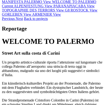
MANIFESTA PALERMO
View
WELCOME TO PALERMO
Current
ALPENFESTUNG
View
PARANAPIACABA
View
TOPOGRAPHIE DES TERRORS
View
G8 ROSTOCK
View
GORLEBEN
View
ARMENIER
View
Previous
Next
Back to projects
Reportage
WELCOME TO PALERMO
Street Art sulla costa di Carini
Un progetto artistico-culturale riporta l’attenzione sul lungomare che
collega Palermo all’aeroporto: una striscia di terra oggi in
abbandono, malgrado sia uno dei luoghi più suggestivi e simbolici
d’Italia.
Ein künstlerisch-kulturelles Projekt an der Promenade, die Palermo
mit dem Flughafen verbindet: Ein dystopischer Landstrich, der heute
zu den suggestivsten und symbolträchtigsten Orten Italiens gehört.
Die Strandpromenade Cristoforo Colombo in Carini (Palermo) ist
ein schmaler Streifen Land direkt am Mittelmeer, gleich dahinter