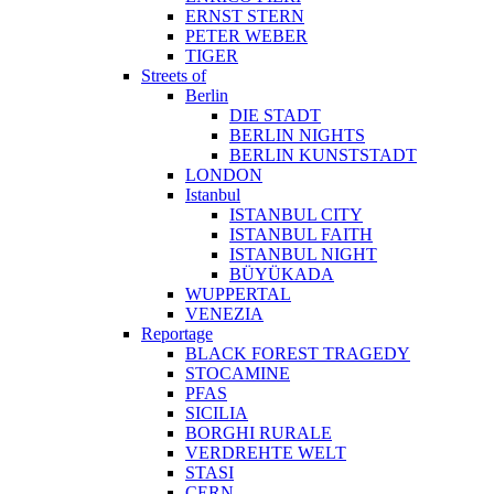
ERNST STERN
PETER WEBER
TIGER
Streets of
Berlin
DIE STADT
BERLIN NIGHTS
BERLIN KUNSTSTADT
LONDON
Istanbul
ISTANBUL CITY
ISTANBUL FAITH
ISTANBUL NIGHT
BÜYÜKADA
WUPPERTAL
VENEZIA
Reportage
BLACK FOREST TRAGEDY
STOCAMINE
PFAS
SICILIA
BORGHI RURALE
VERDREHTE WELT
STASI
CERN