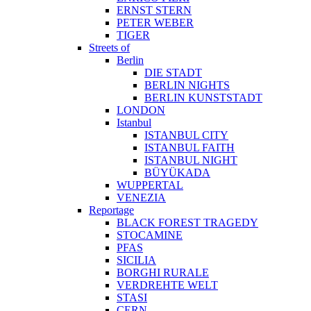
ERNST STERN
PETER WEBER
TIGER
Streets of
Berlin
DIE STADT
BERLIN NIGHTS
BERLIN KUNSTSTADT
LONDON
Istanbul
ISTANBUL CITY
ISTANBUL FAITH
ISTANBUL NIGHT
BÜYÜKADA
WUPPERTAL
VENEZIA
Reportage
BLACK FOREST TRAGEDY
STOCAMINE
PFAS
SICILIA
BORGHI RURALE
VERDREHTE WELT
STASI
CERN