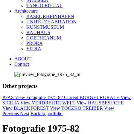
STIMMEN
TANGO RITUAL
Architecture
BASEL RHEINHAFEN
UNITÉ D’HABITATION
KUNSTMUSEUM
BAUHAUS
GOETHEANUM
PRORA
VITRA
ABOUT
Contact
Other projects
PFAS
View
Fotografie 1975-82
Current
BORGHI RURALE
View
SICILIA
View
VERDREHTE WELT
View
HAUSBESUCHE
View
BLACKFOREST
View
TOCZKO TREIBER
View
Previous
Next
Back to portfolio
Fotografie 1975-82